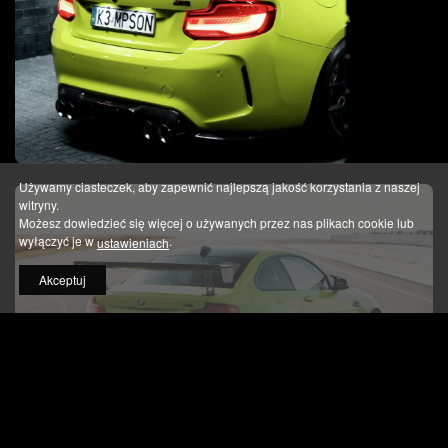
Używamy ciasteczek, aby zapewnić najlepszą jakość korzystania z naszej
witryny.
Możesz dowiedzieć się więcej o używanych przez nas plikach cookie lub
wyłączyć je w
.
ustawieniach
Akceptuj